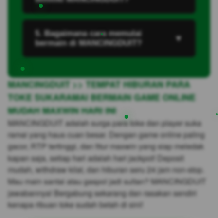
5. Bagaimana cara memulai
▼
bermain di MANCINGDUIT?
MANCINGDUIT >> TEMPAT HIBURAN PARA
TOKE SUKARAMAI BERMAIN GAME ONLINE
MUDAH MAXWIN HARI INI
MANCINGDUIT adalah surga para toke dan player suka
ramai yang haus cuan besar. Dengan game online paling
gacor, RTP tertinggi, dan fitur maxwin yang siap meledak
kapan saja, setiap hari adalah hari jackpot! Deposit
mudah, withdraw kilat, dan hiburan seru 24 jam non-stop.
Mau main santai atau gaspol jadi sultan? MANCINGDUIT
jawabannya! Bergabung sekarang dan rasakan sendiri
kenapa ribuan toke sudah betah di sini!