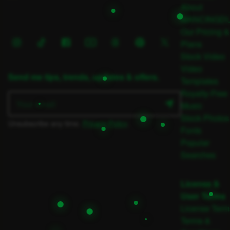
About
MANCINGDU
Our Pricing &
Plans
Stock Video
Video
Send me tips, trends, updates & offers.
Templates
Royalty-Free
Music
Stock Photos
Unsubscribe any time.
Privacy Policy
.
Fonts
Popular
Searches
License &
User Terms
License Term
Terms &