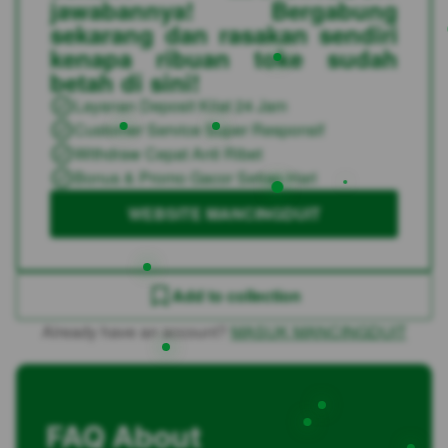
jawabannya! Bergabung
sekarang dan rasakan sendiri
kenapa ribuan toke sudah
betah di sini!
Layanan Deposit Kilat 24 Jam
Customer Service Super Responsif
Withdraw Cepat Anti Ribet
Bonus & Promo Gacor Setiap Hari
WEBSITE MANCINGDUIT
Add to collection
Already have an account?
MASUK MANCINGDUIT
FAQ About