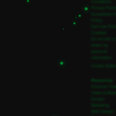
Conditions
Privacy Polic
Acceptable 
Policy
Fair Use Poli
Cookies
Do not sell or
share my
personal
information
Cookie Setti
Resources
Discover Tut
Video & Musi
Design
Marketing
Web Design